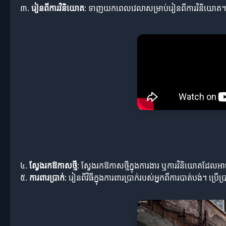
៣.
រៀនពីការវិនិយោគ
: ទាញយកពេលវេលាសម្រាប់រៀនពីការវិនិយោគ។ វ
៤.
ស្វែងរកឱកាសថ្មី
: ស្វែងរកឱកាសថ្មីក្នុងការងារ ឬការវិនិយោគដែលអាចធ
៥.
ការពារប្រាក់
: រៀនពីវិធីក្នុងការពារប្រាក់របស់អ្នកពីការបាត់បង់។ ប