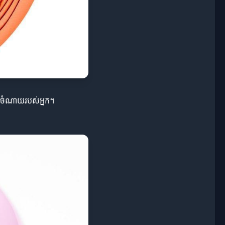
ងការចំណាយរបស់អ្នក។