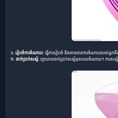
១.
រៀបចំការចំណាយ
: ធ្វើការរៀបចំ និងតាមដានការចំណាយរបស់អ្នកគឺជាច
២.
ដាក់ប្រាក់សន្សំ
: ព្យាយាមដាក់ប្រាក់សន្សំមុនពេលចំណាយ។ ការសន្សំ