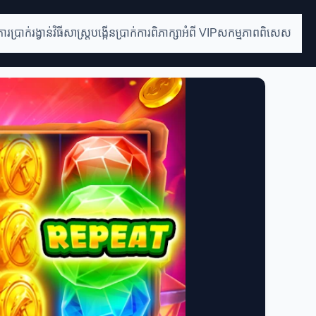
ារប្រាក់រង្វាន់
វិធីសាស្ត្របង្កើនប្រាក់
ការពិភាក្សាអំពី VIP
សកម្មភាពពិសេស