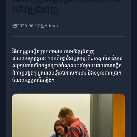
អភិវឌ្ឍជំនាញ
2026-06-17
Admin
វិធីសាស្ត្របង្កើនប្រាក់តាមរយៈការអភិវឌ្ឍជំនាញ
នាពេលបច្ចុប្បន្ននេះ ការអភិវឌ្ឍជំនាញចម្រុះគឺជាកត្តាសំខាន់មួយ
សម្រាប់ការលើកកម្ពស់ប្រាក់ចំណូលរបស់អ្នក។ ដោយការបង្កើន
ជំនាញផ្សេងៗ អ្នកអាចបង្កើនឱកាសការងារ និងទទួលបានប្រាក់
ចំណូលល្អប្រសើរឡើង។