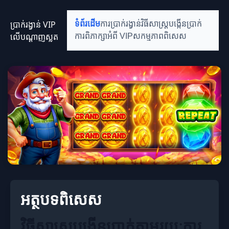
ប្រាក់រង្វាន់ VIP
ទំព័រដើម
ការប្រាក់រង្វាន់
វិធីសាស្ត្របង្កើនប្រាក់
លើបណ្តាញស្លត
ការពិភាក្សាអំពី VIP
សកម្មភាពពិសេស
អត្ថបទពិសេស
វិធីសាស្ត្របង្កើនប្រាក់តាមរយៈការ