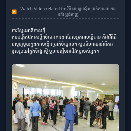
Watch Video related to: វិធីសាស្ត្របង្កើនប្រាក់តាមរយៈការ
▶
អភិវឌ្ឍជំនាញ
ការស្វែងរកឱកាសថ្មី
ការបង្កើតឱកាសថ្មីៗចំពោះការងារដែលអ្នកអាចធ្វើបាន គឺជាវិធីដ៏
អស្ចារ្យមួយក្នុងការបង្កើនប្រាក់ចំណូល។ សូមពិចារណាអំពីការ
ចូលរួមនៅក្នុងទីផ្សារថ្មី ឬចាប់ផ្តើមអាជីវកម្មរបស់អ្នក។