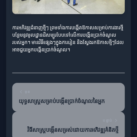
ការអភិវឌ្ឍជំនាញថ្មីៗ ព្រមទាំងការបង្កើតឱកាសសម្រាប់ការងារថ្មី
បន្ថែមនូវមូលដ្ឋានដ៏សម្បូរបែបទៅលើការបង្កើនប្រាក់ចំណូល
របស់អ្នក។ មានវិធីផ្សេងៗក្នុងការរៀន និងស្វែងរកឱកាសថ្មីៗដែល
អាចជួយអ្នកបង្កើនប្រាក់ចំណូល។
មុន
យុទ្ធសាស្ត្រសម្រាប់បង្កើនប្រាក់ចំណូលនៃអ្នក
បន្ទាប់
វិធីសាស្ត្របង្កើនសម្រស់ដោយការអភិវឌ្ឍគំនិតថ្មី