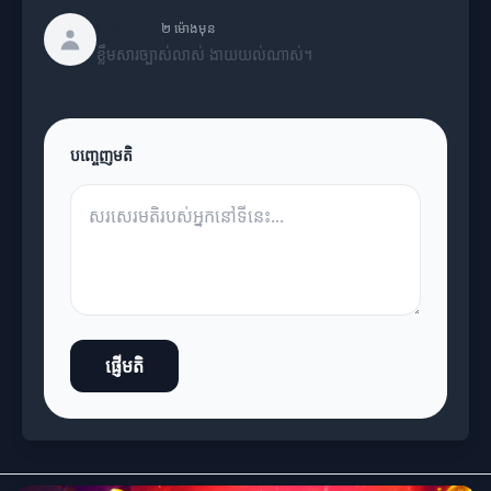
Olivia
២ ម៉ោងមុន
ខ្លឹមសារច្បាស់លាស់ ងាយយល់ណាស់។
បញ្ចេញមតិ
ផ្ញើមតិ