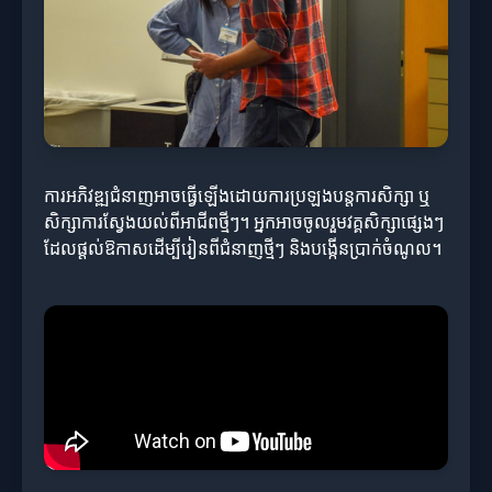
ការអភិវឌ្ឍជំនាញអាចធ្វើឡើងដោយការប្រឡងបន្តការសិក្សា ឬ
សិក្សាការស្វែងយល់ពីអាជីពថ្មីៗ។ អ្នកអាចចូលរួមវគ្គសិក្សាផ្សេងៗ
ដែលផ្តល់ឱកាសដើម្បីរៀនពីជំនាញថ្មីៗ និងបង្កើនប្រាក់ចំណូល។