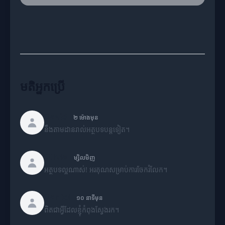
មតិអ្នកប្រើ
David
២ ម៉ោងមុន
នឹងតាមដានរាល់អត្ថបទបន្តទៀត។
Olivia
ម្សិលមិញ
អត្ថបទល្អណាស់! អរគុណសម្រាប់ការចែករំលែក។
Daniel
១០ នាទីមុន
ពិតជាអ្វីដែលខ្ញុំកំពុងស្វែងរក។