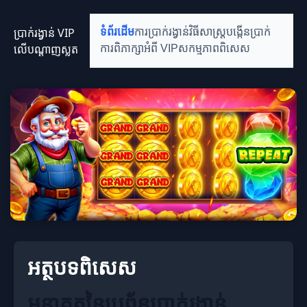
ប្រាក់រង្វាន់ VIP
ទំព័រដើម
ការប្រាក់រង្វាន់
វិធីសាស្ត្របង្កើនប្រាក់
លើបណ្តាញស្លត
ការពិភាក្សាអំពី VIP
សកម្មភាពពិសេស
អត្ថបទពិសេស
អនាគតនៃប្រព័ន្ធប្រាក់រង្វាន់