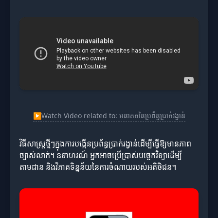
▶
Watch Video related to: អនាគតនៃប្រព័ន្ធប្រាក់រង្វាន់
វិធីសាស្រ្តថ្មីៗក្នុងការបង្កើនប្រព័ន្ធប្រាក់រង្វាន់ដើម្បីធ្វើឱ្យមានភាព
ច្បាស់លាក់។ ឧទាហរណ៍ អ្នកអាចប្រើប្រាស់បច្ចេកវិទ្យាដើម្បី
តាមដាន និងវិភាគទិន្នន័យនៃការចំណាយរបស់អតិថិជន។