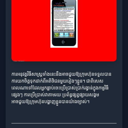
ការអនុវត្តវិធីសាស្រ្តទាំងនេះនឹងអាចជួយឱ្យក្រុមហ៊ុនទទួលបាន
ការយកចិត្តទុកដាក់ពីអតិថិជនមួយរៀងៗខ្លួន។ ជាពិសេស
ពេលណាទៅដែលអ្នកធ្លាប់ចេះប្រើប្រាស់ប្រាក់រង្វាន់ក្នុងកម្មវិធី
ផ្សេងៗ ការប្រើប្រាស់វាតាមរយៈប្រព័ន្ធផ្សព្វផ្សាយសង្គម
អាចជួយឱ្យក្រុមហ៊ុនបង្ហាញខ្លួនបានយ៉ាងច្បាស់។