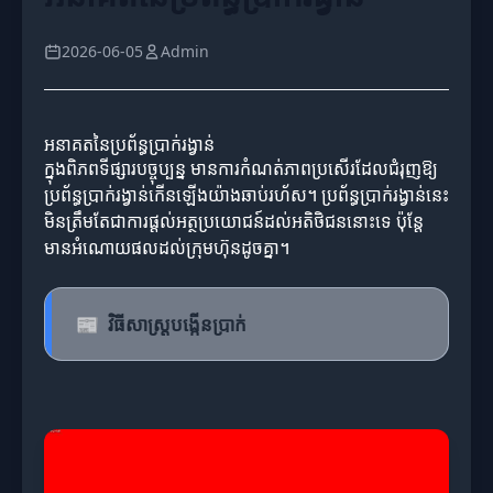
2026-06-05
Admin
អនាគតនៃប្រព័ន្ធប្រាក់រង្វាន់
ក្នុងពិភពទីផ្សារបច្ចុប្បន្ន មានការកំណត់ភាពប្រសើរដែលជំរុញឱ្យ
ប្រព័ន្ធប្រាក់រង្វាន់កើនឡើងយ៉ាងឆាប់រហ័ស។ ប្រព័ន្ធប្រាក់រង្វាន់នេះ
មិនត្រឹមតែជាការផ្តល់អត្ថប្រយោជន៍ដល់អតិថិជននោះទេ ប៉ុន្តែ
មានអំណោយផលដល់ក្រុមហ៊ុនដូចគ្នា។
📰
វិធីសាស្ត្របង្កើនប្រាក់