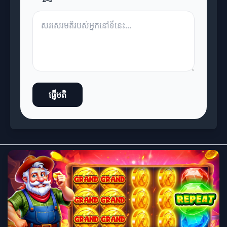
ផ្ញើមតិ