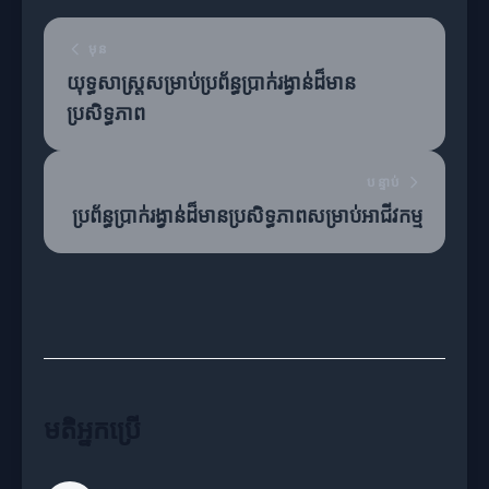
មុន
យុទ្ធសាស្រ្តសម្រាប់ប្រព័ន្ធប្រាក់រង្វាន់ដ៏មាន
ប្រសិទ្ធភាព
បន្ទាប់
ប្រព័ន្ធប្រាក់រង្វាន់ដ៏មានប្រសិទ្ធភាពសម្រាប់អាជីវកម្ម
មតិអ្នកប្រើ