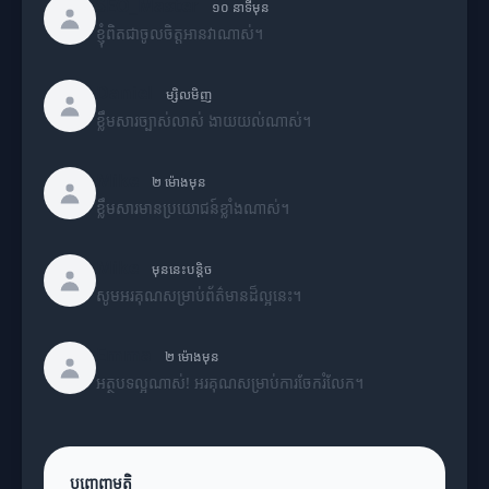
SEO_Master
១០ នាទីមុន
ខ្ញុំពិតជាចូលចិត្តអានវាណាស់។
Daniel
ម្សិលមិញ
ខ្លឹមសារច្បាស់លាស់ ងាយយល់ណាស់។
Mike
២ ម៉ោងមុន
ខ្លឹមសារមានប្រយោជន៍ខ្លាំងណាស់។
Mike
មុននេះបន្តិច
សូមអរគុណសម្រាប់ព័ត៌មានដ៏ល្អនេះ។
Emma
២ ម៉ោងមុន
អត្ថបទល្អណាស់! អរគុណសម្រាប់ការចែករំលែក។
បញ្ចេញមតិ