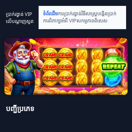
ប្រាក់រង្វាន់ VIP
ទំព័រដើម
ការប្រាក់រង្វាន់
វិធីសាស្ត្របង្កើនប្រាក់
លើបណ្តាញស្លត
ការពិភាក្សាអំពី VIP
សកម្មភាពពិសេស
បញ្ជីប្រភេទ