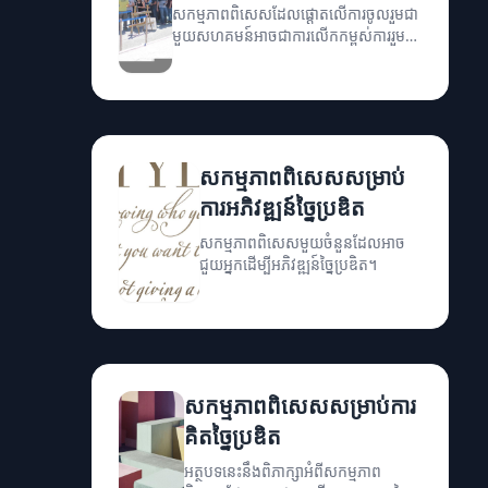
សកម្មភាពពិសេសដែលផ្តោតលើការចូលរួមជា
មួយសហគមន៍អាចជាការលើកកម្ពស់ការរួម
ចំណែក និងការផ្តល់សេវាកម្ម។
សកម្មភាពពិសេសសម្រាប់
ការអភិវឌ្ឍន៍ច្នៃប្រឌិត
សកម្មភាពពិសេសមួយចំនួនដែលអាច
ជួយអ្នកដើម្បីអភិវឌ្ឍន៍ច្នៃប្រឌិត។
សកម្មភាពពិសេសសម្រាប់ការ
គិតច្នៃប្រឌិត
អត្ថបទនេះនឹងពិភាក្សាអំពីសកម្មភាព