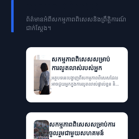
សកម្មភាពពិសេស
ព័ត៌មានអំពីសកម្មភាពពិសេសនិងព្រឹត្តិការណ៍
ជាក់ស្តែង។
សកម្មភាពពិសេសសម្រាប់
ការលូតលាស់របស់អ្នក
អត្ថបទនេះបង្ហាញពីសកម្មភាពពិសេសដែល
អាចជួយអ្នកក្នុងការលូតលាស់ផ្ទាល់ខ្លួន និង
ការច្នៃប្រឌិត។
សកម្មភាពពិសេសសម្រាប់ការ
ចូលរួមជាមួយសហគមន៍