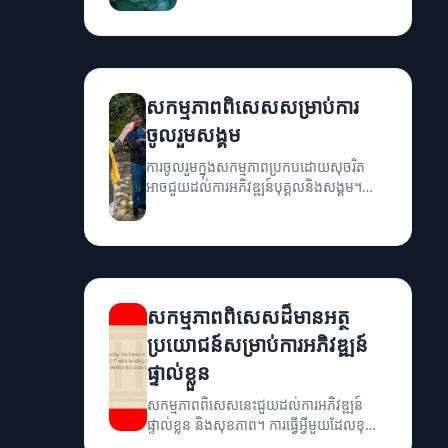
សកម្មភាពពិសេសសម្រាប់ការ
ចូលរួមសង្គម
ការចូលរួមក្នុងសកម្មភាពប្រកបដោយសុចរិត
អាចជួយដល់ការអភិវឌ្ឍន៍បុគ្គលនិងសង្គម។
អត្ថន័យនៃសកម្មភាពពិសេសនេះគឺជាការ
ស្វែងរកអត្ថប្រយោជន៍សម្រាប់សង្គម។
សកម្មភាពពិសេសដ៏មានអត្ថ
ប្រយោជន៍សម្រាប់ការអភិវឌ្ឍន៍
ផ្ទាល់ខ្លួន
សកម្មភាពពិសេសនេះជួយដល់ការអភិវឌ្ឍន៍
ផ្ទាល់ខ្លួន និងសុខភាព។ ការធ្វើអ្វីមួយដែលខុសពី
ប្រតិបត្តិការប្រចាំថ្ងៃអាចនាំឲ្យមានការកើនឡើង