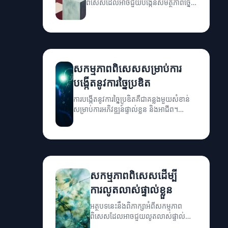
ពិសេសដែលអាចជួយបង្កើនសមត្ថភាពច្នៃ
ប្រឌិតរបស់អ្នក។
សកម្មភាពពិសេសសម្រាប់ការ
បង្កើតនូវការច្នៃប្រឌិត
ការបង្កើតនូវការច្នៃប្រឌិតគឺជាគន្លងមួយសំខាន់
សម្រាប់ការអភិវឌ្ឍន៍ផ្ទាល់ខ្លួន និងអាជីព។
អត្ថបទនេះនឹងនាំអ្នកឱ្យស្គាល់អំពីសកម្មភាព
ពិសេសដែលអាចជួយអ្នកបង្កើតនូវការច្នៃប្រឌិត។
សកម្មភាពពិសេសដើម្បី
ការលូតលាស់ផ្ទាល់ខ្លួន
អត្ថបទនេះនឹងពិភាក្សាអំពីសកម្មភាព
ពិសេសដែលអាចជួយលូតលាស់ផ្ទាល់
ខ្លួន។