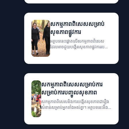
នៃសមត្ថភាព និងការងារ។
សកម្មភាពពិសេសសម្រាប់
សុខភាពផ្លូវការ
អត្ថបទនេះផ្តោតលើសកម្មភាពពិសេស
ដែលអាចជួយបង្កើនសុខភាពផ្លូវការរបស់
អ្នក។
សកម្មភាពពិសេសសម្រាប់ការ
សម្រាប់ការបញ្ចូលសុខភាព
សកម្មភាពពិសេសនិងការបង្កើតសុខភាពជារឿង
សំខាន់សម្រាប់អ្នកទាំងអស់គ្នា។ អត្ថបទនេះនឹង
នាំអ្នកឲ្យស្វែងយល់អំពីសកម្មភាពពិសេសដែល
អាចជួយសុខភាព និងការប្រឡាក់របស់អ្នក។