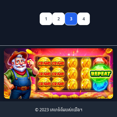
1
2
3
4
© 2023 គេហទំព័រ​របស់យើង។