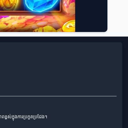
ាពខ្ពស់ក្នុងការប្រកួតប្រជែង។