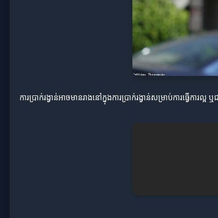
ការប្រាក់រង្វាន់អាចមានរាងនៅក្នុងការប្រាក់រង្វាន់សម្រាប់ការធ្វើការល