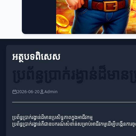
អត្ថបទពិសេស
ប្រព័ន្ធប្រាក់រង្វាន់ដ៏មាន
2026-06-20
Admin
ប្រព័ន្ធប្រាក់រង្វាន់ដ៏មានប្រសិទ្ធភាពក្នុងអាជីវកម្ម
ប្រព័ន្ធប្រាក់រង្វាន់គឺជាឧបករណ៍សំខាន់សម្រាប់អាជីវកម្មដើម្បីបង្កើនកា