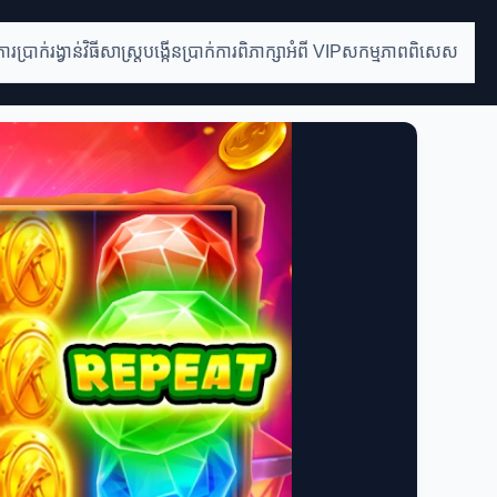
ារប្រាក់រង្វាន់
វិធីសាស្ត្របង្កើនប្រាក់
ការពិភាក្សាអំពី VIP
សកម្មភាពពិសេស