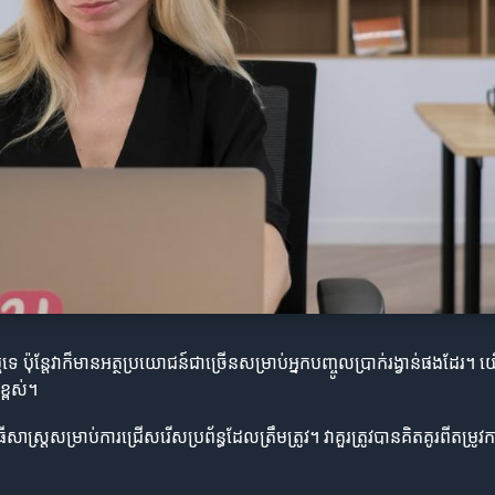
វកម្មទេ ប៉ុន្តែវាក៏មានអត្ថប្រយោជន៍ជាច្រើនសម្រាប់អ្នកបញ្ចូលប្រាក់រង្វាន់
ខ្ពស់។
ត្តវិធីសាស្រ្តសម្រាប់ការជ្រើសរើសប្រព័ន្ធដែលត្រឹមត្រូវ។ វាគួរត្រូវបានគិតគូរពីត