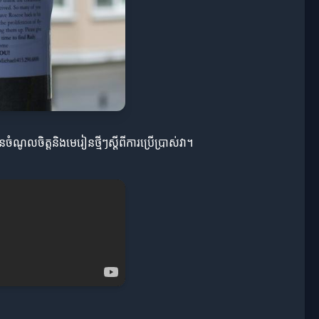
ចំណូលចិត្តនិងមេរៀនថ្មីៗស្ដីពីការប្រើប្រាស់វា។