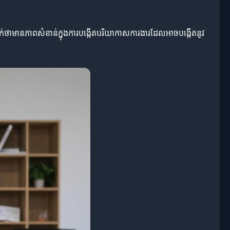
នបញ្ជាក់ថាមានភាពសំខាន់ក្នុងការបង្កើតបរិយាកាសការងារដែលអាចបង្កើតនូវ