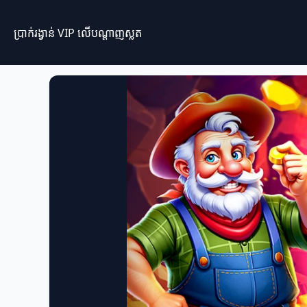
ប្រាក់រង្វាន់ VIP លើបណ្តាញស្លត