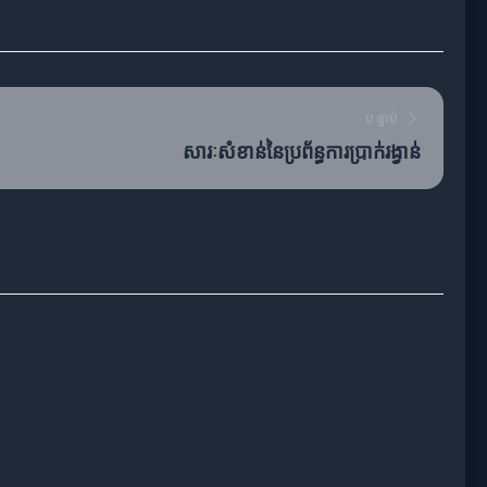
បន្ទាប់
សារៈសំខាន់នៃប្រព័ន្ធការប្រាក់រង្វាន់