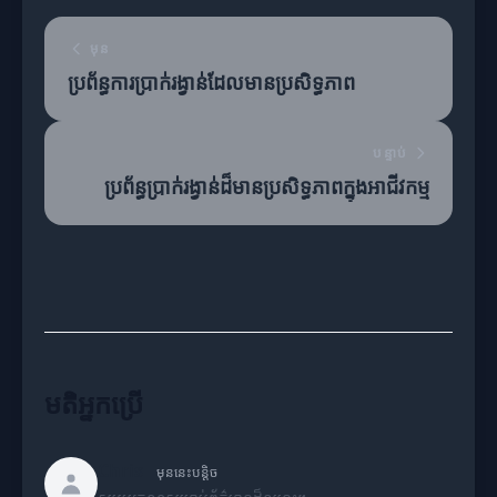
មុន
ប្រព័ន្ធការប្រាក់រង្វាន់ដែលមានប្រសិទ្ធភាព
បន្ទាប់
ប្រព័ន្ធប្រាក់រង្វាន់ដ៏មានប្រសិទ្ធភាពក្នុងអាជីវកម្ម
មតិអ្នកប្រើ
Chris
មុននេះបន្តិច