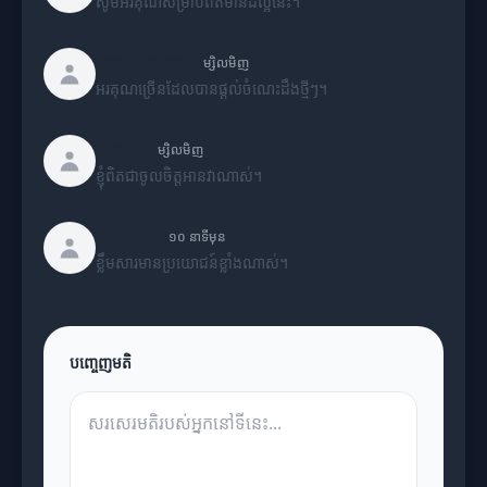
សូមអរគុណសម្រាប់ព័ត៌មានដ៏ល្អនេះ។
TechExpert
ម្សិលមិញ
អរគុណច្រើនដែលបានផ្តល់ចំណេះដឹងថ្មីៗ។
Kevin
ម្សិលមិញ
ខ្ញុំពិតជាចូលចិត្តអានវាណាស់។
Sophia
១០ នាទីមុន
ខ្លឹមសារមានប្រយោជន៍ខ្លាំងណាស់។
បញ្ចេញមតិ