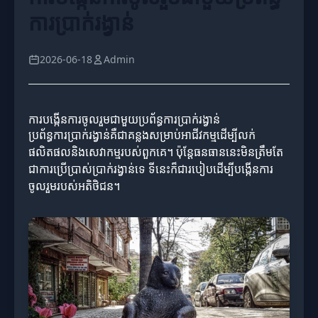
ការប្រាក់រង្វាន់
2026-06-18
Admin
ការបង្កើនការចូលរួមជាមួយប្រព័ន្ធការប្រាក់រង្វាន់
ប្រព័ន្ធការប្រាក់រង្វាន់គឺជាគន្លងសម្រាប់អាជីវកម្មដើម្បីលក់
ផលិតផលនិងសេវាកម្មរបស់ពួកគេ។ ប៉ុន្តែធនធាននេះមិនត្រឹមតែ
ជាការប្រើប្រាស់ប្រាក់រង្វាន់ទេ ទីនេះក៏ជារបៀបដើម្បីបង្កើនការ
ចូលរួមរបស់អតិថិជន។