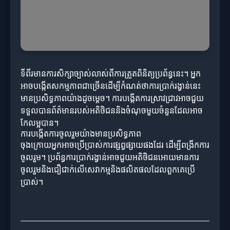
ទីពីរមានការសិក្សាច្បាស់លាស់ពីការត្រួតពិនិត្យប្រព័ន្ធនេះ។ អ្នក
អាចបង្កើតសកម្មភាពជាច្រើនដើម្បីកំណត់ថាការប្រាក់រង្វាន់នេះ
មានប្រសិទ្ធភាពយ៉ាងដូចម្តេច។ ការបង្កើតការស្រាវជ្រាវអាចជួយ
ទទួលបានព័ត៌មានរបស់អតិថិជននិងចំណុចមួយចំនួនដែលអាច
កែលម្អបាន។
ការបង្កើតការចូលរួមយ៉ាងមានប្រសិទ្ធភាព
ចុងក្រោយអ្នកអាចប្រើប្រាស់ការផ្សព្វផ្សាយផងដែរ ដើម្បីពង្រីកការ
ចូលរួម។ ប្រព័ន្ធការប្រាក់រង្វាន់អាចជួយអតិថិជនអោយមានការ
ចូលរួមនិងជឿជាក់លើសេវាកម្មនិងផលិតផលដែលពួកគេប្រើ
ប្រាស់។