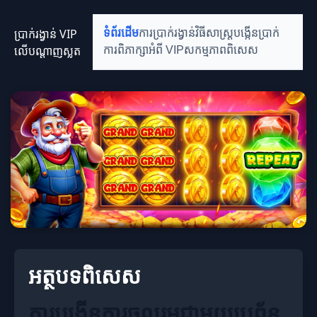
ប្រាក់រង្វាន់ VIP
ទំព័រដើម
ការប្រាក់រង្វាន់
វិធីសាស្ត្របង្កើនប្រាក់
លើបណ្តាញស្លត
ការពិភាក្សាអំពី VIP
សកម្មភាពពិសេស
អត្ថបទពិសេស
ការបង្កើនការចូលរួមជាមួយប្រព័ន្ធ