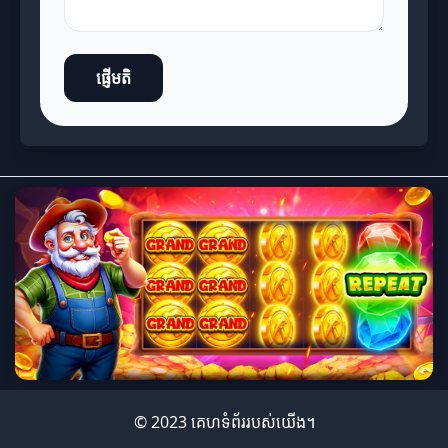
ផ្ញើមតិ
© 2023 គេហទំព័រ​របស់យើង។