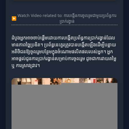
Watch Video related to: ការបង្កើនការចូលរួមជាមួយប្រព័ន្ធការ
▶
ប្រាក់រង្វាន់
ដំបូងអ្នកអាចចាប់ផ្តើមដោយការបង្កើតប្រព័ន្ធការប្រាក់រង្វាន់ដែល
មានភាពច្នៃប្រឌិត។ ប្រព័ន្ធនេះគួរត្រូវបានបង្កើតឡើងដើម្បីបន្លាយ
អតិថិជនឱ្យចូលរួមបន្ថែមក្នុងចំណោមផលិតផលរបស់អ្នក។ អ្នក
អាចផ្តល់ជូនការប្រាក់រង្វាន់សម្រាប់ការចូលរួម ដូចជាការវាយតម្លៃ
ឬ ការស្រាវជ្រាវ។