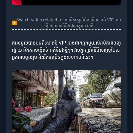
Watch Video related to: ការពិភាក្សាអំពីបទពិសោធន៍ VIP: ការ
▶
ធ្វើអោយយល់ដឹងជាលក្ខណៈជាតិ
ការទទួលបានបទពិសោធន៍ VIP អាចជាគន្លងមួយសំរាប់ការចេញ
ផ្សាយ និងការបង្កើតទំនាក់ទំនងថ្មីៗ។ វាបង្ហាញអំពីវិធីសាស្រ្តដែល
អ្នកអាចចូលរួម និងរីកចម្រើនក្នុងសហគមន៍នេះ។