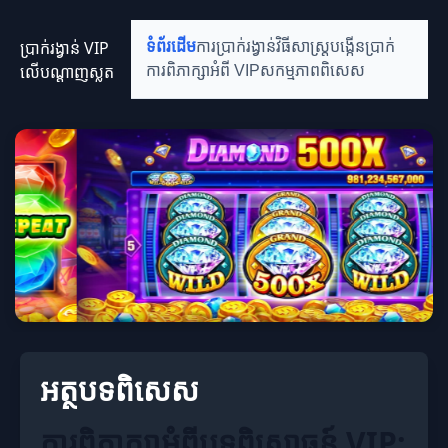
ប្រាក់រង្វាន់ VIP
ទំព័រដើម
ការប្រាក់រង្វាន់
វិធីសាស្ត្របង្កើនប្រាក់
លើបណ្តាញស្លត
ការពិភាក្សាអំពី VIP
សកម្មភាពពិសេស
អត្ថបទពិសេស
ការពិភាក្សាអំពីបទពិសោធន៍ VIP: