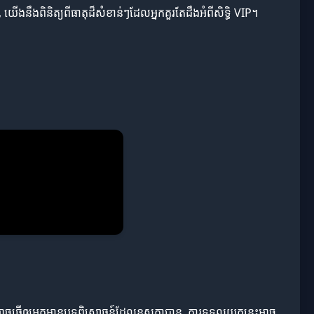
ះ, យើងនឹងពិនិត្យពីធាតុដ៏សំខាន់ៗដែលអ្នកគួរតែដឹងអំពីសិទ្ធិ VIP។
VIP អាចធ្វើឲ្យអ្នកមានបទពិសោធន៍ដែលខុសគ្នាបាន, ការទទួលយកនេះអាច