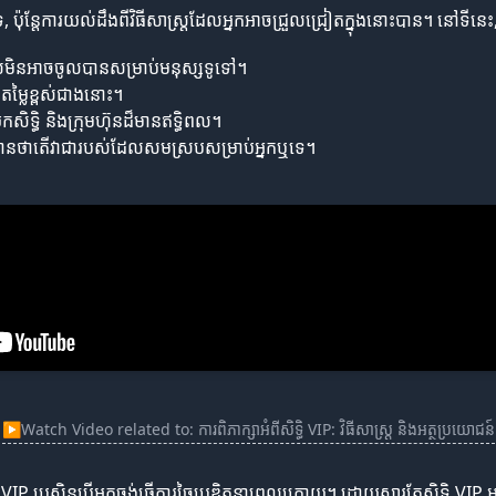
៍ទេ, ប៉ុន្តែការយល់ដឹងពីវិធីសាស្រ្តដែលអ្នកអាចជ្រួលជ្រៀតក្នុងនោះបាន។ នៅទីនេ
ៗដែលមិនអាចចូលបានសម្រាប់មនុស្សទូទៅ។
តម្លៃខ្ពស់ជាងនោះ។
ិទ្ធិ និងក្រុមហ៊ុនដ៏មានឥទ្ធិពល។
្លៃបានថាតើវាជារបស់ដែលសមស្របសម្រាប់អ្នកឬទេ។
▶
Watch Video related to: ការពិភាក្សាអំពីសិទ្ធិ VIP: វិធីសាស្រ្ត និងអត្ថប្រយោជន៍
ទ្ធិ VIP ប្រសិនបើអ្នកចង់ធ្វើការច្នៃប្រឌិតនាពេលក្រោយ។ ដោយសារតែសិទ្ធិ 