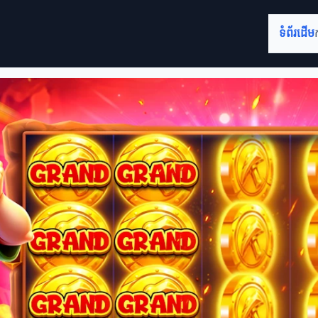
ទំព័រដើម
ក