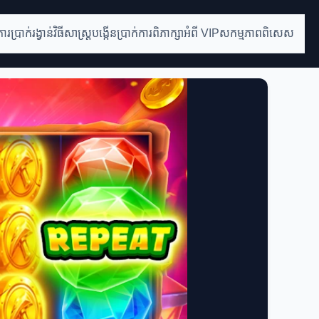
ារប្រាក់រង្វាន់
វិធីសាស្ត្របង្កើនប្រាក់
ការពិភាក្សាអំពី VIP
សកម្មភាពពិសេស