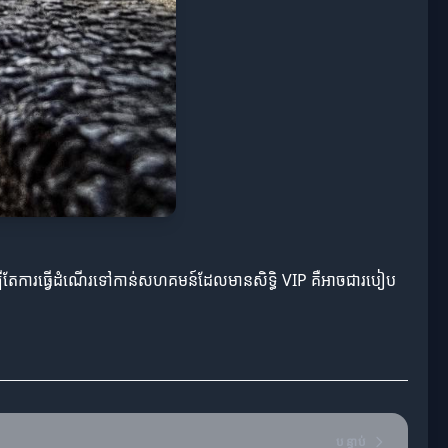
ូម្បីតែការធ្វើដំណើរទៅកាន់សហគមន៍ដែលមានសិទ្ធិ VIP គឺអាចជារបៀប
បន្ទាប់