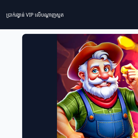
ប្រាក់រង្វាន់ VIP លើបណ្តាញស្លត