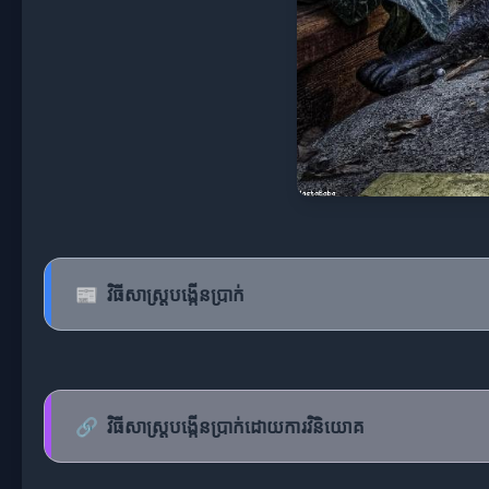
📰
វិធីសាស្ត្របង្កើនប្រាក់
🔗
វិធីសាស្ត្របង្កើនប្រាក់ដោយការវិនិយោគ